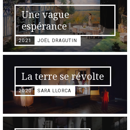
Une vague
espérance
2021
JOËL DRAGUTIN
La terre se révolte
2020
SARA LLORCA